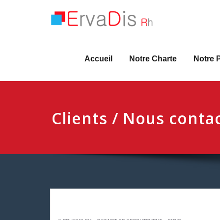
Skip
ErvaD
Cabinet de
to
content
Accueil
Notre Charte
Notre 
Clients / Nous conta