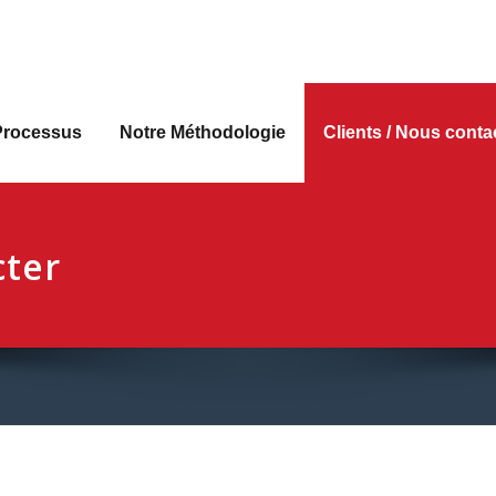
is Rh
 Recrutement, Conseil en Ressources Humaines, Sourcing & 
Processus
Notre Méthodologie
Clients / Nous conta
cter