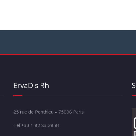
ErvaDis Rh
S
25 rue de Ponthieu – 75008 Paris
Tel +33 1 82 83 28 81