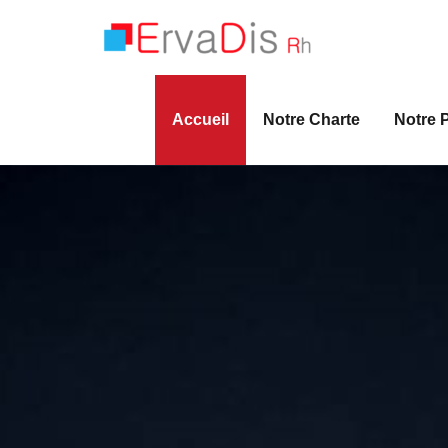
Skip
ErvaD
Cabinet de
to
content
Accueil
Notre Charte
Notre 