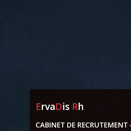
E
rva
D
is
R
h
CABINET DE RECRUTEMENT -